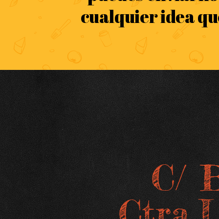
cualquier idea qu
C/ B
Ctra.