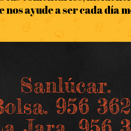
e nos ayude a ser cada día me
Sanlúcar.
olsa. 956 36
La Jara. 956 3