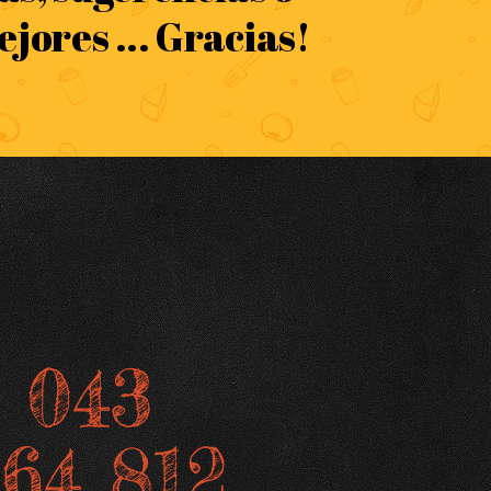
jores ... Gracias!
2 043
64 812