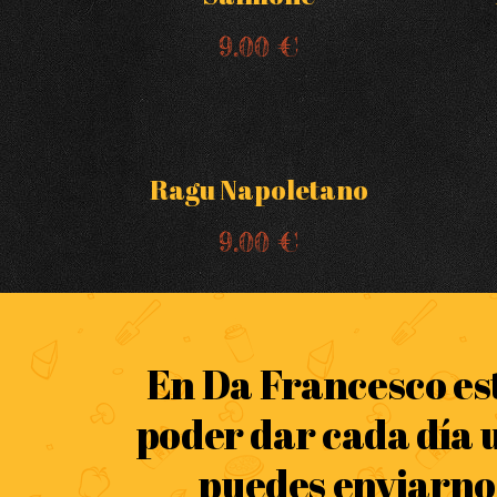
9.00 €
Ragu Napoletano
9.00 €
En Da Francesco es
poder dar cada día u
puedes enviarnos